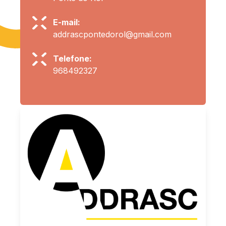
E-mail:
addrascpontedorol@gmail.com
Telefone:
968492327