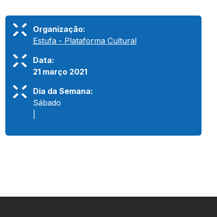
Organização:
Estufa - Plataforma Cultural
Data:
21 março 2021
Dia da Semana:
Sábado
|