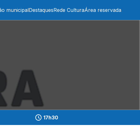
ão municipal
Destaques
Rede Cultura
Área reservada
17h30