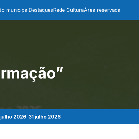
ão municipal
Destaques
Rede Cultura
Área reservada
ormação”
 julho 2026
-
31 julho 2026