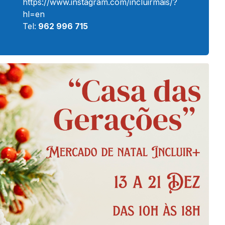
https://www.instagram.com/incluirmais/?
hl=en
Tel:
962 996 715