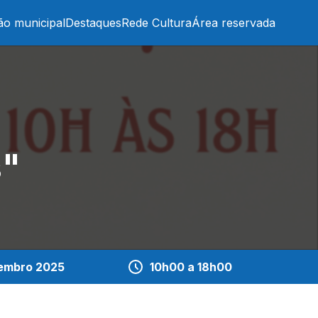
ão municipal
Destaques
Rede Cultura
Área reservada
s"
embro 2025
10h00 a 18h00