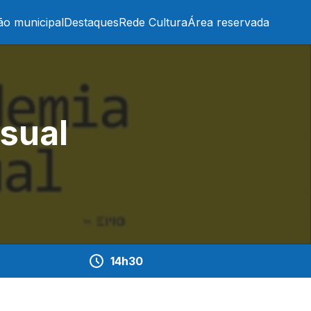
ão municipal
Destaques
Rede Cultura
Área reservada
sual
14h30