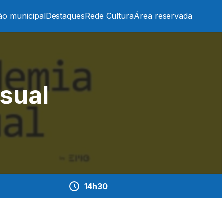
ão municipal
Destaques
Rede Cultura
Área reservada
sual
14h30