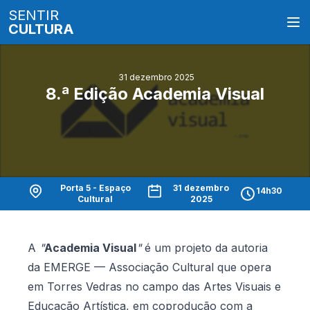
SENTIR
CULTURA
31 dezembro 2025
8.ª Edição Academia Visual
Porta 5 - Espaço
31 dezembro
14h30
Cultural
2025
A
"
Academia Visual
"
é um projeto da autoria
da EMERGE — Associação Cultural que opera
em Torres Vedras no campo das Artes Visuais e
Educação Artística, em coprodução com a